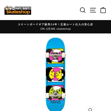
Skip
to
Search
Site nav
Ca
content
スケートボードギア販売28年！正規ルート仕入の安心店
ON-IZEME skateshop
ス
ラ
イ
ド
シ
ョ
ー
を
一
時
停
止
す
る