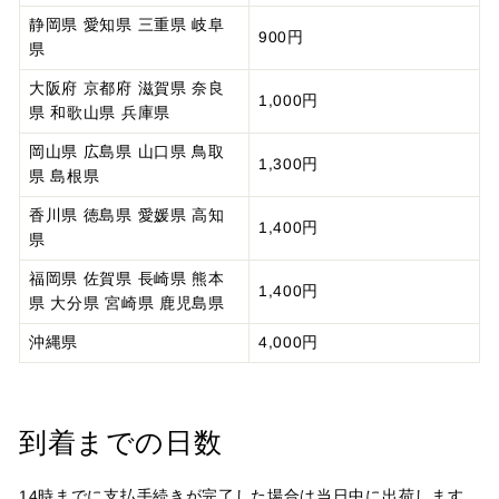
静岡県
愛知県
三重県
岐阜
900円
県
大阪府
京都府
滋賀県
奈良
1,000円
県
和歌山県
兵庫県
岡山県
広島県
山口県
鳥取
1,300円
県
島根県
香川県
徳島県
愛媛県
高知
1,400円
県
福岡県
佐賀県
長崎県
熊本
1,400円
県
大分県
宮崎県
鹿児島県
沖縄県
4,000円
到着までの日数
14時までに支払手続きが完了した場合は当日中に出荷します。