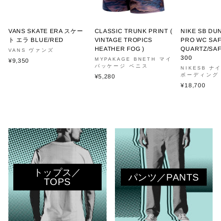
VANS SKATE ERA スケー
CLASSIC TRUNK PRINT (
NIKE SB DU
ト エラ BLUE/RED
VINTAGE TROPICS
PRO WC SA
HEATHER FOG )
QUARTZ/SAF
VANS ヴァンズ
300
MYPAKAGE BNETH マイ
¥9,350
パッケージ ベニス
NIKESB 
ボーディング
¥5,280
¥18,700
トップス／
パンツ／PANTS
TOPS