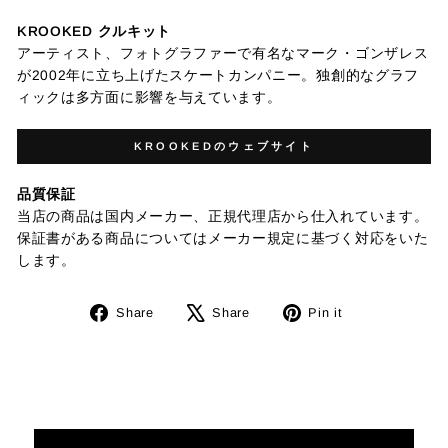
KROOKED クルキット
アーティスト、フォトグラファーで有名なマーク・ゴンザレス
が2002年に立ち上げたスケートカンパニー。独創的なグラフ
ィックは多方面に影響を与えています。
KROOKEDのウェブサイト
品質保証
当店の商品は国内メーカー、正規代理店から仕入れています。
保証書がある商品についてはメーカー規定に基づく対応をいた
します。
Facebook
Tweet
Pinterest
Share
Share
Pin it
で
on
で
シ
X
ピ
ェ
ン
ア
す
す
る
る