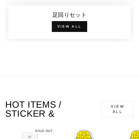
足回りセット
VIEW ALL
HOT ITEMS /
VIEW
STICKER &
ALL
SOLD OUT