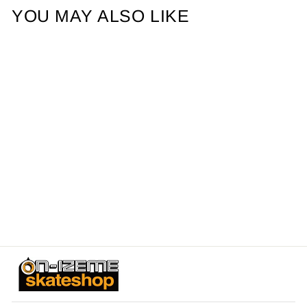
YOU MAY ALSO LIKE
SOLD OUT
THREE SMILES 7.3
KROOKED クルキット
¥18,700