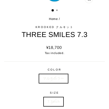
CLOSE
(ESC)
Home
/
KROOKED クルキット
THREE SMILES 7.3
Regular
¥18,700
price
Tax included.
COLOR
マルチカラー
SIZE
7.3inch