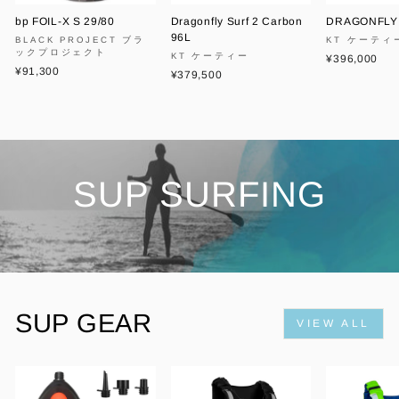
bp FOIL-X S 29/80
Dragonfly Surf 2 Carbon
DRAGONFLY 
96L
BLACK PROJECT ブラ
KT ケーティ
ックプロジェクト
KT ケーティー
¥396,000
¥91,300
¥379,500
SUP SURFING
SUP GEAR
VIEW ALL