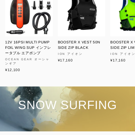
12V 16PSI MULTI PUMP
BOOSTER X VEST 50N
BOOSTER X 
FOIL WING SUP インフレ
SIDE ZIP BLACK
SIDE ZIP LI
ータブル エアポンプ
ION アイオン
ION アイオ
OCEAN GEAR オーシャ
¥17,160
¥17,160
ンギア
¥12,100
SNOW SURFING