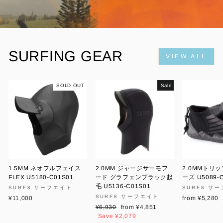
SURFING GEAR
VIEW ALL
SOLD OUT
Sale
1.5MM ネオフルフェイス
2.0MM ジャージサーモフ
2.0MMトリ
FLEX U5180-C01S01
ード グラフェンブラック起
ーズ U5089-
毛 U5136-C01S01
SURF8 サーフエイト
SURF8 サ
SURF8 サーフエイト
¥11,000
from ¥5,280
Regular
Sale
¥6,930
from ¥4,851
price
price
Save ¥2,079