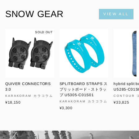
SNOW GEAR
VIEW ALL
SOLD OUT
QUIVER CONNECTORS
SPLITBOARD STRAPS ス
hybrid split 
3.0
プリットボード・ストラッ
U5285-C01S
プ U5305-C01S01
KARAKORAM カラコラム
CONTOUR
KARAKORAM カラコラム
¥18,150
¥33,825
¥3,300